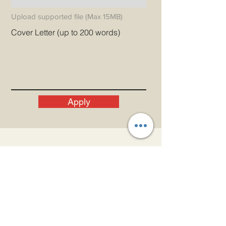
Upload supported file (Max 15MB)
Cover Letter (up to 200 words)
Apply
دعونا الحصول على اتصال!
بريد إلكتروني
admin@princeindia.net
واتساب
+91 91679 44107
هاتف