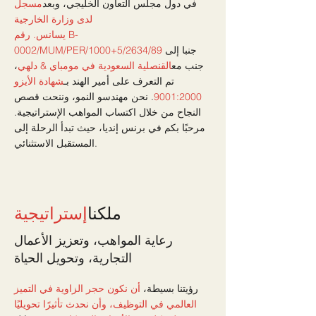
في دول مجلس التعاون الخليجي، وبعد
مسجل
لدى وزارة الخارجية
يسانس. رقم B-
جنبا إلى
0002/MUM/PER/1000+5/2634/89
جنب مع
القنصلية السعودية في مومباي & دلهي
،
تم التعرف على أمير الهند بـ
شهادة الأيزو
9001:2000
. نحن مهندسو النمو، وننحت قصص
النجاح من خلال اكتساب المواهب الإستراتيجية.
مرحبًا بكم في برنس إنديا، حيث تبدأ الرحلة إلى
المستقبل الاستثنائي.
ملكنا
إستراتيجية
رعاية المواهب، وتعزيز الأعمال
التجارية، وتحويل الحياة
رؤيتنا بسيطة،
​أن نكون حجر الزاوية في التميز
العالمي في التوظيف، وأن نحدث تأثيرًا تحويليًا