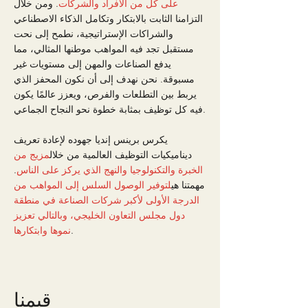
على كل من الأفراد والشركات
. ومن خلال
التزامنا الثابت بالابتكار وتكامل الذكاء الاصطناعي
والشراكات الإستراتيجية، نطمح إلى نحت
مستقبل تجد فيه المواهب موطنها المثالي، مما
يدفع الصناعات والمهن إلى مستويات غير
مسبوقة. نحن نهدف إلى أن نكون المحفز الذي
يربط بين التطلعات والفرص، ويعزز عالمًا يكون
فيه كل توظيف بمثابة خطوة نحو النجاح الجماعي.
يكرس برينس إنديا جهوده لإعادة تعريف
ديناميكيات التوظيف العالمية من خلال
مزيج من
الخبرة والتكنولوجيا والنهج الذي يركز على الناس
.
مهمتنا هي
لتوفير الوصول السلس إلى المواهب من
الدرجة الأولى لأكبر شركات الصناعة في منطقة
دول مجلس التعاون الخليجي، وبالتالي تعزيز
.
نموها وابتكارها
قيمنا