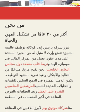
من نحن
أكثر من ٣٠ عامًا من تشكيل المهن
والحياة
تبرز شركة برينس إنديا كوكالة توظيف عالمية
متميزة تتمتع بإرث لا مثيل له من الخبرة الممتدة
على مدى عقود. تعمل من المركز المالي في
مومباي، الهند و
تربط قلب منطقة دول مجلس
التعاون الخليجي
، نحن نقدم مزيجًا متناغمًا من
التقاليد والابتكار، ونعيد تعريف مشهد التوظيف.
تكمن علامتنا المميزة في الدمج السلس للتقنيات
والتحليلات الحديثة للتنسيق
المرشحين المناسبين
للقدرة على العمل
ربط التطلعات بالفرص
المتاحة في أكبر المنظمات في المنطقة.
مثل
شركاء موثوق بهم
لأبرز اللاعبين في الصناعة