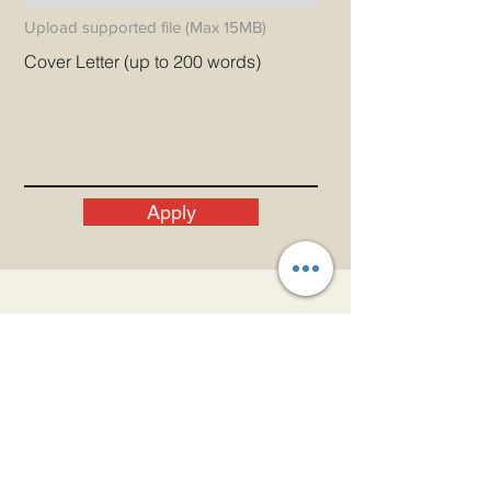
Upload supported file (Max 15MB)
Cover Letter (up to 200 words)
Apply
Давайте Свяжемся!
Электронная почта
WhatsApp
+91 91679 44107
Телефон
+91 22 22885 000